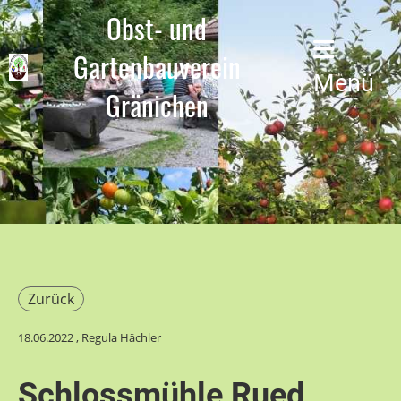
Obst- und
Gartenbauverein
Menü
Gränichen
Zurück
18.06.2022
, Regula Hächler
Schlossmühle Rued